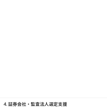
2. 内部管理体制の整備
① 内部統制（J-SOX対応）構築支援
② コーポレートガバナンス体制の構築
③ 組織体制の見直し（社外取締役の設置など）
3. 財務・会計サポート
① 会計基準の適用支援（日本基準 or IFRS）
② 監査法人対応支援
③ 財務諸表の整備と過年度修正対応
4. 証券会社・監査法人選定支援