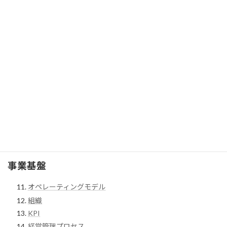
事業再生
M&A
経営機能
営業
調達
サプライチェーン
R&D
コーポレート
事業基盤
オペレーティングモデル
組織
KPI
経営管理プロセス