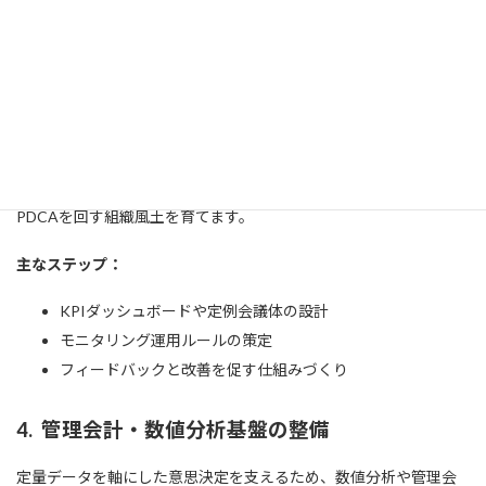
全社戦略と部門KPIの整合化
中期・単年度目標の設定ルール設計
組織階層ごとの役割と責任の明確化
3. 業績モニタリング・PDCA体制の整備
KPIやマネジメント指標を活用した業績管理の仕組みを構築し、
PDCAを回す組織風土を育てます。
主なステップ：
KPIダッシュボードや定例会議体の設計
モニタリング運用ルールの策定
フィードバックと改善を促す仕組みづくり
4. 管理会計・数値分析基盤の整備
定量データを軸にした意思決定を支えるため、数値分析や管理会