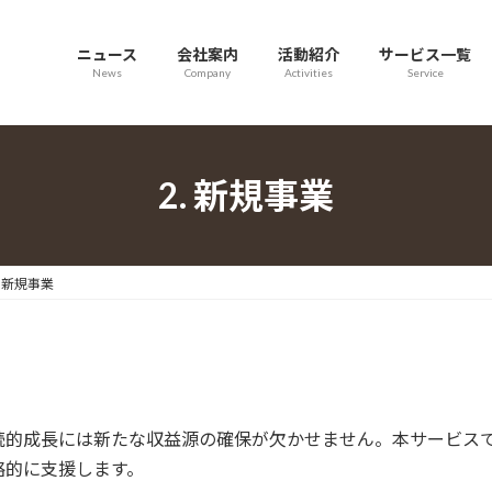
ニュース
会社案内
活動紹介
サービス一覧
News
Company
Activities
Service
2. 新規事業
. 新規事業
続的成長には新たな収益源の確保が欠かせません。本サービス
略的に支援します。