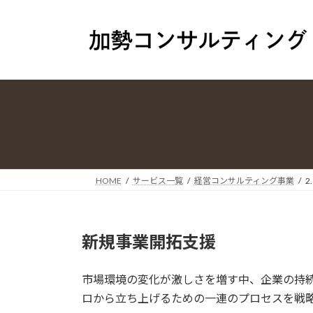
コ
ナ
ン
ビ
テ
ゲ
ン
ー
ツ
シ
へ
ョ
ス
ン
キ
に
ッ
移
プ
動
HOME
サービス一覧
経営コンサルティング事業
2
新規事業開拓支援
市場環境の変化が激しさを増す中、企業の持
ロから立ち上げるための一連のプロセスを戦