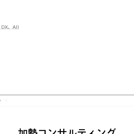
X、AI)
y